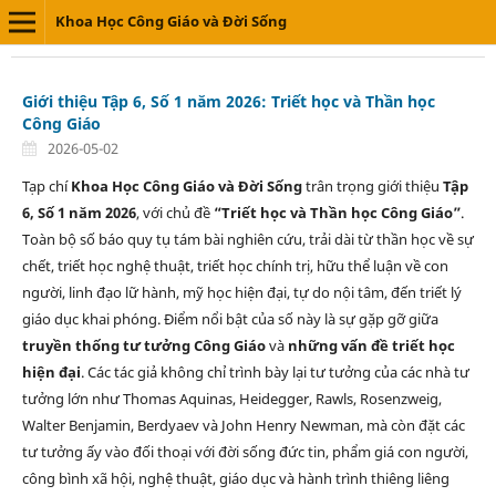
Khoa Học Công Giáo và Đời Sống
Giới thiệu Tập 6, Số 1 năm 2026: Triết học và Thần học
Công Giáo
2026-05-02
Tạp chí
Khoa Học Công Giáo và Đời Sống
trân trọng giới thiệu
Tập
6, Số 1 năm 2026
, với chủ đề
“Triết học và Thần học Công Giáo”
.
Toàn bộ số báo quy tụ tám bài nghiên cứu, trải dài từ thần học về sự
chết, triết học nghệ thuật, triết học chính trị, hữu thể luận về con
người, linh đạo lữ hành, mỹ học hiện đại, tự do nội tâm, đến triết lý
giáo dục khai phóng. Điểm nổi bật của số này là sự gặp gỡ giữa
truyền thống tư tưởng Công Giáo
và
những vấn đề triết học
hiện đại
. Các tác giả không chỉ trình bày lại tư tưởng của các nhà tư
tưởng lớn như Thomas Aquinas, Heidegger, Rawls, Rosenzweig,
Walter Benjamin, Berdyaev và John Henry Newman, mà còn đặt các
tư tưởng ấy vào đối thoại với đời sống đức tin, phẩm giá con người,
công bình xã hội, nghệ thuật, giáo dục và hành trình thiêng liêng