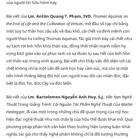
của người tín hữu hôm nay.
Bài viết của
Lm. Antôn Quang T. Phạm, SVD
,
Thomas Aquinas on
the End of Life and the Cultivation of Virtues
, mở đầu số tạp chí bằng
một suy tư thần học sâu sắc về đau khổ, cái chết và định mệnh con
người theo tư tưởng Thomas Aquinas. Tác giả trình bày cái chết như
sự tách rời linh hồn khỏi thân xác, đồng thời nhấn mạnh niềm hy
vọng Kitô giáo vào sự phục sinh và sự đoàn tụ sau hết của linh hồn
với thân xác trong vinh quang. Bài viết cho thấy việc đối diện với cái
chết không chỉ là một vấn đề sinh học hay cảm xúc, mà còn là một
tiến trình thiêng liêng đòi hỏi con người trau dồi các nhân đức, đặc
biệt là đức Tin, đức Cậy và đức Mến.
Bài viết của
Lm. Bartolomeo Nguyễn Anh Huy, S.J.
,
Vấn Nạn Nghệ
Thuật Trong Giảng Trình: Cội Nguồn Tác Phẩm Nghệ Thuật Của Martin
Heidegger
, đi vào một trong những chủ đề quan trọng của mỹ học
hiện đại: nghệ thuật như nơi chân lý của hữu thể được khai mở. Qua
phương pháp phân tích văn bản theo hướng hiện tượng luận–khải
nghĩa, tác giả cho thấy nghệ phẩm không chỉ là đối tượng thưởng