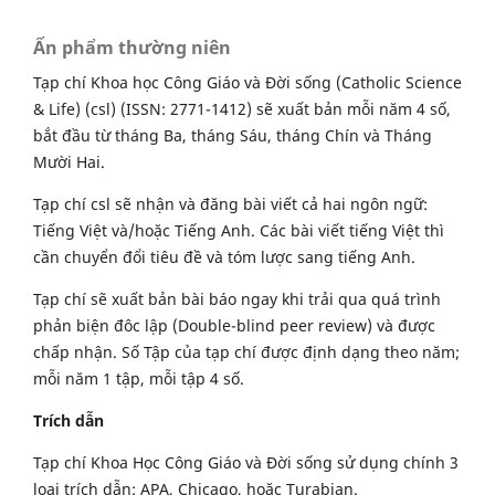
Ấn phẩm thường niên
Tạp chí Khoa học Công Giáo và Đời sống (Catholic Science
& Life) (csl) (ISSN: 2771-1412) sẽ xuất bản mỗi năm 4 số,
bắt đầu từ tháng Ba, tháng Sáu, tháng Chín và Tháng
Mười Hai.
Tạp chí csl sẽ nhận và đăng bài viết cả hai ngôn ngữ:
Tiếng Việt và/hoặc Tiếng Anh. Các bài viết tiếng Việt thì
cần chuyển đổi tiêu đề và tóm lược sang tiếng Anh.
Tạp chí sẽ xuất bản bài báo ngay khi trải qua quá trình
phản biện đôc lập (Double-blind peer review) và được
chấp nhận. Số Tập của tạp chí được định dạng theo năm;
mỗi năm 1 tập, mỗi tập 4 số.
Trích dẫn
Tạp chí Khoa Học Công Giáo và Đời sống sử dụng chính 3
loại trích dẫn: APA, Chicago, hoặc Turabian.