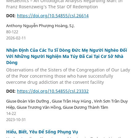
Metaethics – An Ontological Analysis Regarding Man: In
Franz Rosenzweig’s The Star Of Redemption
DOI:
https://doi.org/10.54855/csl.26614
Anthony Nguyễn Phượng Hoàng, S.J.
80-122
2026-02-11
Nhận Định Của Các Tu Sĩ Dòng Đức Mẹ Người Nghèo Đối
Với Những Người Nghiện Ma Túy Đã Cai Tại Cơ Sở Nhà
Dòng
Observations of the Sisters of the Congregation of Our Lady
of the Poor concerning those who have successfully
overcome drug addiction at the convent facility
DOI:
https://doi.org/10.54855/csl.23332
Giuse Đoàn Văn Dưỡng , Giuse Trần Huy Hùng , Vinh Sơn Trần Duy
Hiệp, Giuse Trương Văn Hồng, Giuse Dương Thành Tâm
14-22
2023-10-31
Hiểu, Biết, Yêu Để Sống Phụng Vụ