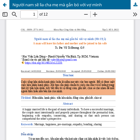
Người nam sẽ lìa cha mẹ mà gắn bó với vợ mình